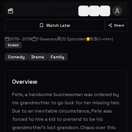
Watch S
1
E
1
Watch Later
Share
2019
-
2019
1
Seasons
12
Episodes
5.5
(
2
votes)
Ended
Comedy
Drama
Family
Overview
Pete, a handsome businessman was ordered by
his grandmother to go look for her missing heir.
Due to an inevitable circumstance, Pete was
forced to hire a kid to pretend to be his
grandmother’s lost grandson. Chaos over this